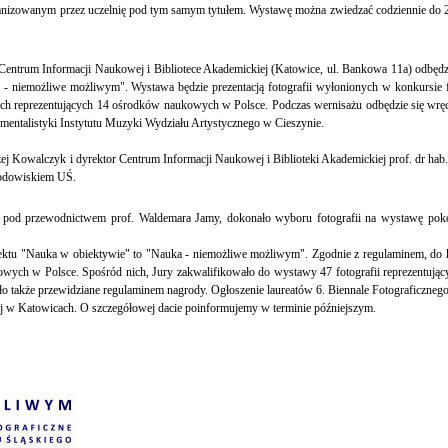
ganizowanym przez uczelnię pod tym samym tytułem. Wystawę można zwiedzać codziennie do 2
entrum Informacji Naukowej i Bibliotece Akademickiej (Katowice, ul. Bankowa 11a) odbędzi
 - niemożliwe możliwym". Wystawa będzie prezentacją fotografii wyłonionych w konkursie 
h reprezentujących 14 ośrodków naukowych w Polsce. Podczas wernisażu odbędzie się wręc
entalistyki Instytutu Muzyki Wydziału Artystycznego w Cieszynie.
zej Kowalczyk i dyrektor Centrum Informacji Naukowej i Biblioteki Akademickiej prof. dr ha
rodowiskiem UŚ.
, pod przewodnictwem prof. Waldemara Jamy, dokonało wyboru fotografii na wystawę po
ktu "Nauka w obiektywie" to "Nauka - niemożliwe możliwym". Zgodnie z regulaminem, do 
wych w Polsce. Spośród nich, Jury zakwalifikowało do wystawy 47 fotografii reprezentują
akże przewidziane regulaminem nagrody. Ogłoszenie laureatów 6. Biennale Fotograficznego 
j w Katowicach. O szczegółowej dacie poinformujemy w terminie późniejszym.