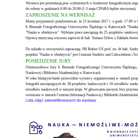
Wystawa jest prezentacją prac wyłonionych w konkursie fotograficznym or
do soboty w godzinach 8.00 do 20.00 (1-3 maja CINiBA będzie nieczynna).
ZAPROSZENIE NA WERNISAŻ
Mamy przyjemność poinformować, że 21 kwietnia 2017 r. o godz. 17.00 w C
6. Biennale Fotograficznego Uniwersytetu Śląskiego w Katowicach "Nauka
"Nauka w obiektywie". Wybrane prace nawiązują do 25 projektów naukowyc
Oprawę muzyczną wieczoru zapewni dr hab. Tomasz Orlow z Zakładu Instrum
Do udziału w uroczystości zapraszają: JM Rektor UŚ prof. zw. dr hab. Andr
projektu "Nauka w obiektywie" jest Centrum Studiów nad Człowiekiem i Ś
POSIEDZENIE JURY
Ośmioosobowe Jury 6. Biennale Fotograficznego Uniwersytetu Śląskiego
Naukowej i Bibliotece Akademickiej w Katowicach.
W roku bieżącym hasło przewodnie wystawy organizowanej w ramach proje
fotografii nawiązujących do 28 projektów badawczych z 16 ośrodków nauko
ośrodków naukowych w naszym kraju. W głosowaniu jawnym Jury przyznało t
wernisażu w murach Centrum Informacji Naukowej i Biblioteki Akademickie
Lista zdjęć zakwalifikowanych do wystawy