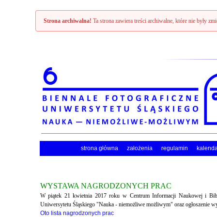
Strona archiwalna!
Ta strona zawiera treści archiwalne, które nie były zm
strona główna
założenia
regulamin
kalend
WYSTAWA NAGRODZONYCH PRAC
W piątek 21 kwietnia 2017 roku w Centrum Informacji Naukowej i Bibli
Uniwersytetu Śląskiego "Nauka - niemożliwe możliwym" oraz ogłoszenie w
Oto lista nagrodzonych prac