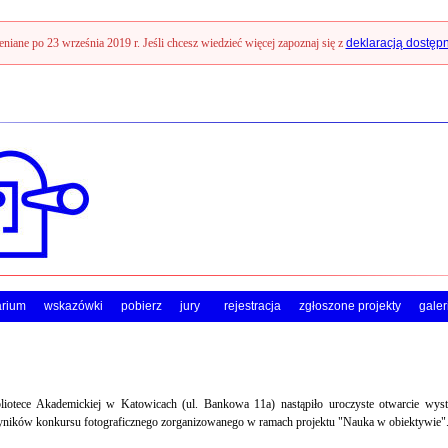
ieniane po 23 września 2019 r. Jeśli chcesz wiedzieć więcej zapoznaj się z
deklaracją dostęp
arium
wskazówki
pobierz
jury
rejestracja
zgłoszone projekty
galer
otece Akademickiej w Katowicach (ul. Bankowa 11a) nastąpiło uroczyste otwarcie wyst
yników konkursu fotograficznego zorganizowanego w ramach projektu "Nauka w obiektywie"