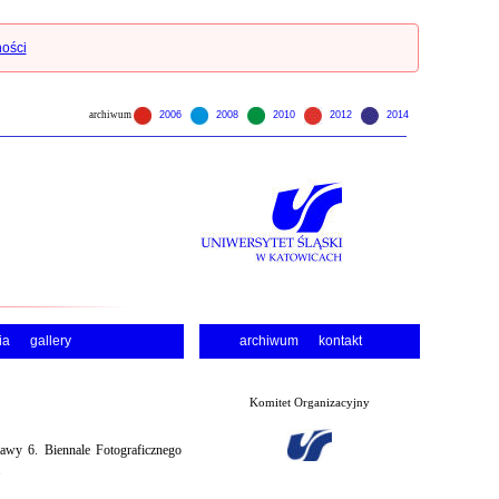
ności
archiwum
2006
2008
2010
2012
2014
ia
gallery
archiwum
kontakt
Komitet Organizacyjny
awy 6. Biennale Fotograficznego
.