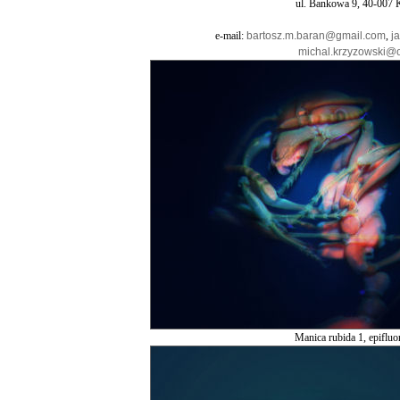
ul. Bankowa 9, 40-007 
e-mail:
bartosz.m.baran@gmail.com
,
j
michal.krzyzowski@
Manica rubida 1, epifluo