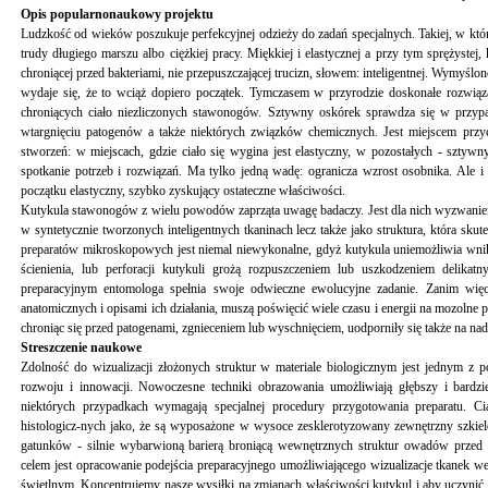
Opis popularnonaukowy projektu
Ludzkość od wieków poszukuje perfekcyjnej odzieży do zadań specjalnych. Takiej, w które
trudy długiego marszu albo ciężkiej pracy. Miękkiej i elastycznej a przy tym sprężyste
chroniącej przed bakteriami, nie przepuszczającej trucizn, słowem: inteligentnej. Wymyś
wydaje się, że to wciąż dopiero początek. Tymczasem w przyrodzie doskonałe rozwiąz
chroniących ciało niezliczonych stawonogów. Sztywny oskórek sprawdza się w przyp
wtargnięciu patogenów a także niektórych związków chemicznych. Jest miejscem przyc
stworzeń: w miejscach, gdzie ciało się wygina jest elastyczny, w pozostałych - sztywn
spotkanie potrzeb i rozwiązań. Ma tylko jedną wadę: ogranicza wzrost osobnika. Ale i 
początku elastyczny, szybko zyskujący ostateczne właściwości.
Kutykula stawonogów z wielu powodów zaprząta uwagę badaczy. Jest dla nich wyzwaniem 
w syntetycznie tworzonych inteligentnych tkaninach lecz także jako struktura, która s
preparatów mikroskopowych jest niemal niewykonalne, gdyż kutykula uniemożliwia wnikn
ścienienia, lub perforacji kutykuli grożą rozpuszczeniem lub uszkodzeniem delika
preparacyjnym entomologa spełnia swoje odwieczne ewolucyjne zadanie. Zanim więc 
anatomicznych i opisami ich działania, muszą poświęcić wiele czasu i energii na mozolne
chroniąc się przed patogenami, zgnieceniem lub wyschnięciem, uodporniły się także na 
Streszczenie naukowe
Zdolność do wizualizacji złożonych struktur w materiale biologicznym jest jednym z p
rozwoju i innowacji. Nowoczesne techniki obrazowania umożliwiają głębszy i bardz
niektórych przypadkach wymagają specjalnej procedury przygotowania preparatu.
histologicz-nych jako, że są wyposażone w wysoce zesklerotyzowany zewnętrzny szkiele
gatunków - silnie wybarwioną barierą broniącą wewnętrznych struktur owadów przed
celem jest opracowanie podejścia preparacyjnego umożliwiającego wizualizacje tkanek 
świetlnym. Koncentrujemy nasze wysiłki na zmianach właściwości kutykul i aby uczynić j