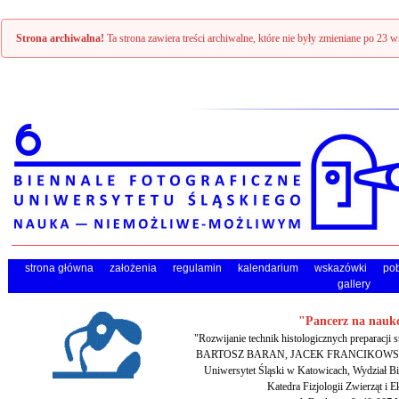
Strona archiwalna!
Ta strona zawiera treści archiwalne, które nie były zmieniane po 23 w
strona główna
założenia
regulamin
kalendarium
wskazówki
pob
gallery
"Pancerz na nauk
"Rozwijanie technik histologicznych preparacji
BARTOSZ BARAN, JACEK FRANCIKOWS
Uniwersytet Śląski w Katowicach, Wydział Bi
Katedra Fizjologii Zwierząt i E